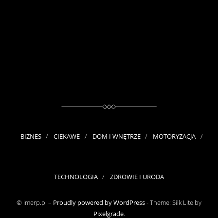
BIZNES
CIEKAWE
DOM I WNĘTRZE
MOTORYZACJA
TECHNOLOGIA
ZDROWIE I URODA
© imerp.pl –
Proudly powered by WordPress
-
Theme: Silk Lite by
Pixelgrade
.