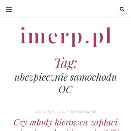
SKIP
TO
CONTENT
imerp.pl
imerp.pl
Tag:
ubezpiecznie samochodu
OC
13 GRUDNIA, 2024
MOTORYZACJA
Czy młody kierowca zapłaci