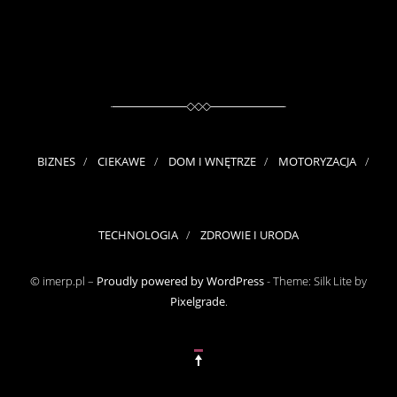
BIZNES
CIEKAWE
DOM I WNĘTRZE
MOTORYZACJA
TECHNOLOGIA
ZDROWIE I URODA
© imerp.pl –
Proudly powered by WordPress
-
Theme: Silk Lite by
Pixelgrade
.