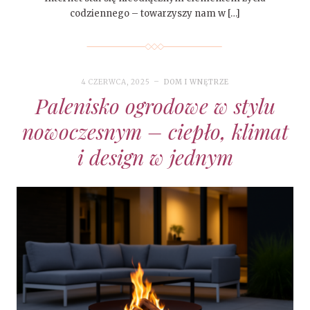
codziennego – towarzyszy nam w […]
4 CZERWCA, 2025
DOM I WNĘTRZE
Palenisko ogrodowe w stylu
nowoczesnym – ciepło, klimat
i design w jednym