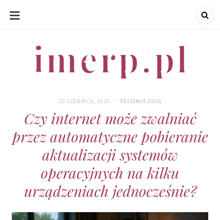
SKIP
TO
CONTENT
imerp.pl
imerp.pl
20 CZERWCA, 2026
TECHNOLOGIA
Czy internet może zwalniać
przez automatyczne pobieranie
aktualizacji systemów
operacyjnych na kilku
urządzeniach jednocześnie?