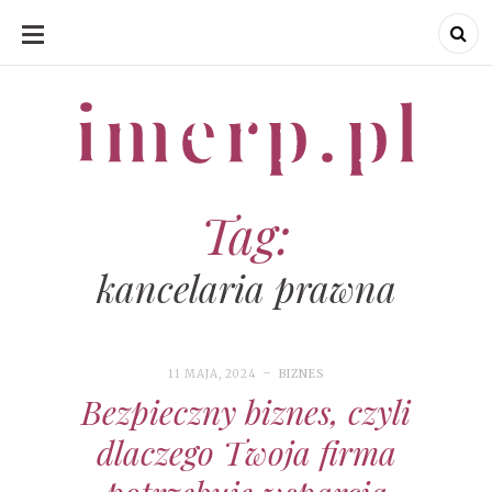
SKIP
TO
CONTENT
imerp.pl
imerp.pl
Tag:
kancelaria prawna
11 MAJA, 2024
BIZNES
Bezpieczny biznes, czyli
dlaczego Twoja firma