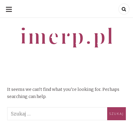
SKIP
TO
CONTENT
imerp.pl
imerp.pl
It seems we can’t find what you’re looking for. Perhaps
searching can help.