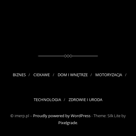
BIZNES
CIEKAWE
DOM I WNĘTRZE
MOTORYZACJA
TECHNOLOGIA
ZDROWIE I URODA
© imerp.pl –
Proudly powered by WordPress
-
Theme: Silk Lite by
Pixelgrade
.