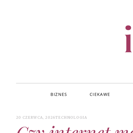
SKIP
TO
CONTENT
BIZNES
CIEKAWE
20 CZERWCA, 2026
TECHNOLOGIA
Czy internet m