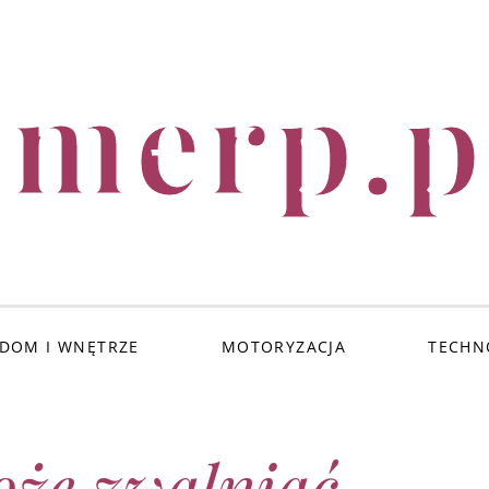
imerp.p
DOM I WNĘTRZE
MOTORYZACJA
TECHN
oże zwalniać