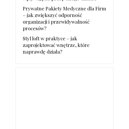
Prywatne Pakiety Medyczne dla Firm
– jak zwiększyć odporność
organizacji i przewidywalność
procesów?
Styl loft w praktyce – jak
zaprojektować wnętrze, które
naprawdę działa?