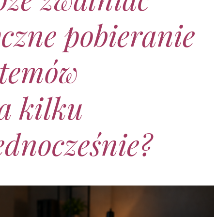
czne pobieranie
ystemów
a kilku
ednocześnie?