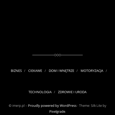
BIZNES
CIEKAWE
DOM I WNĘTRZE
MOTORYZACJA
TECHNOLOGIA
ZDROWIE I URODA
© imerp.pl –
Proudly powered by WordPress
-
Theme: Silk Lite by
Pixelgrade
.