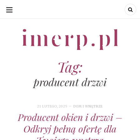
SKIP
TO
CONTENT
imerp.pl
imerp.pl
Tag:
producent drzwi
21 LUTEGO, 2025
DOM I WNĘTRZE
Producent okien i drzwi –
Odkryj pełną ofertę dla