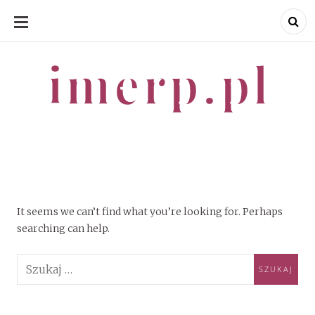
SKIP
TO
CONTENT
imerp.pl
imerp.pl
It seems we can’t find what you’re looking for. Perhaps
searching can help.