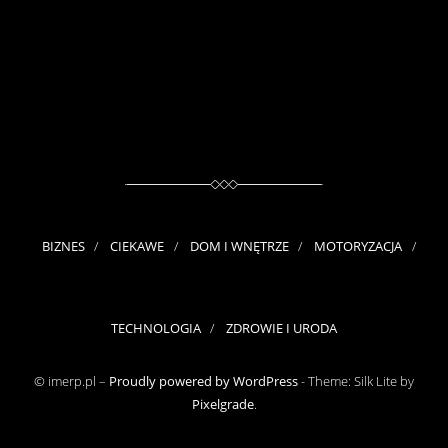
BIZNES
CIEKAWE
DOM I WNĘTRZE
MOTORYZACJA
TECHNOLOGIA
ZDROWIE I URODA
© imerp.pl –
Proudly powered by WordPress
-
Theme: Silk Lite by
Pixelgrade
.