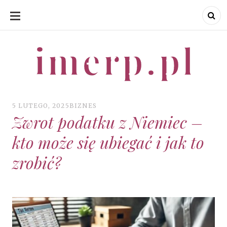
SKIP
TO
CONTENT
imerp.pl
imerp.pl
5 LUTEGO, 2025
BIZNES
Zwrot podatku z Niemiec –
kto może się ubiegać i jak to
zrobić?