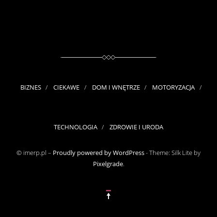
BIZNES
CIEKAWE
DOM I WNĘTRZE
MOTORYZACJA
TECHNOLOGIA
ZDROWIE I URODA
© imerp.pl –
Proudly powered by WordPress
-
Theme: Silk Lite by
Pixelgrade
.