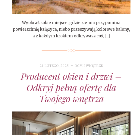
Wyobraź sobie miejsce, gdzie ziemia przypomina
powierzchnię księżyca, niebo przeszywają kolorowe balony,
a z każdym krokiem odkrywasz coś, […]
21 LUTEGO, 2025
DOM I WNĘTRZE
Producent okien i drzwi –
Odkryj pełną ofertę dla
Twojego wnętrza