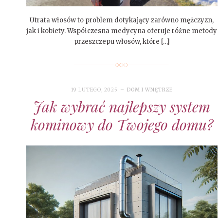
Utrata włosów to problem dotykający zarówno mężczyzn,
jak i kobiety. Współczesna medycyna oferuje różne metody
przeszczepu włosów, które […]
19 LUTEGO, 2025
DOM I WNĘTRZE
Jak wybrać najlepszy system
kominowy do Twojego domu?