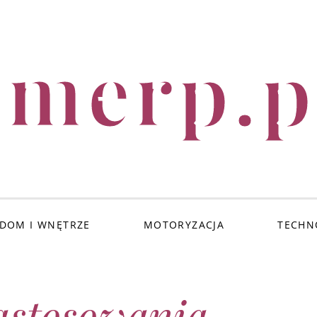
imerp.p
DOM I WNĘTRZE
MOTORYZACJA
TECHN
astosowania