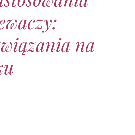
ewaczy:
związania na
ku