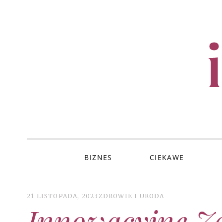
SKIP
TO
CONTENT
BIZNES
CIEKAWE
21 LISTOPADA, 2023
ZDROWIE I URODA
Innowacyjne Z