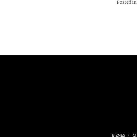
Posted i
14
października,
2023
MOTORYZACJA
BIZNES
C