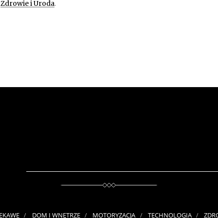
n
Zdrowie i Uroda
.
IEKAWE
DOM I WNĘTRZE
MOTORYZACJA
TECHNOLOGIA
ZDR